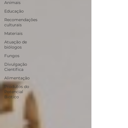
Animais
Educação
Recomendações
culturais
Materiais
Atuação de
biólogos
Fungos
Divulgação
Científica
Alimentação
Produtos do
Potencial
Biótico