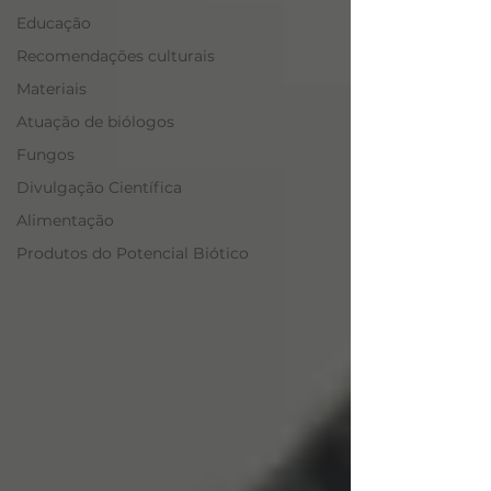
Educação
Recomendações culturais
Materiais
Atuação de biólogos
Fungos
Divulgação Científica
Alimentação
Produtos do Potencial Biótico