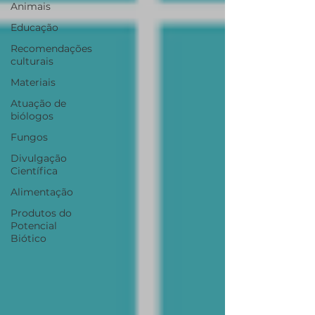
Animais
Educação
Recomendações
culturais
Materiais
Atuação de
biólogos
Fungos
Divulgação
Científica
Alimentação
Produtos do
Potencial
Biótico