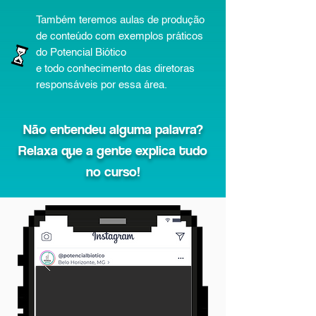
Também teremos aulas de produção
de conteúdo com exemplos práticos
do Potencial Biótico
e todo conhecimento das diretoras
responsáveis por essa área.
Não entendeu alguma palavra?
Relaxa que a gente explica tudo
no curso!