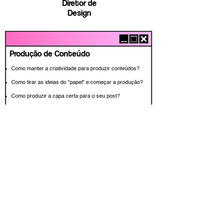
Diretor de
Design
Produção de Conteúdo
Como manter a criatividade para produzir conteúdos?
Como tirar as ideias do "papel" e começar a produção?
Como produzir a capa certa para o seu post?
Como construir um post atrativo e com conteúdo?
Quais critérios avaliar na revisão do seu post?
Como criar legendas estratégicas para o seu post?
O que é engajamento e por que você deve se preocupar
com ele?
Como aumentar o engajamento do seu conteúdo?