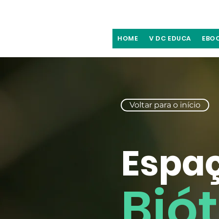
HOME
V DC EDUCA
EBO
Voltar para o início
Espa
Bió