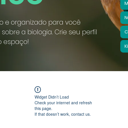
M
N
vo e organizado para você
 sobre a biologia. Crie seu perfil
C
o espaço!
K
Widget Didn’t Load
Check your internet and refresh
this page.
If that doesn’t work, contact us.