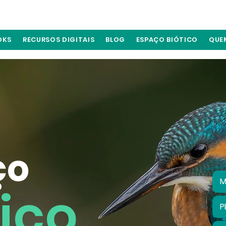
OKS
RECURSOS DIGITAIS
BLOG
ESPAÇO BIÓTICO
QUE
ço
M
tico
P