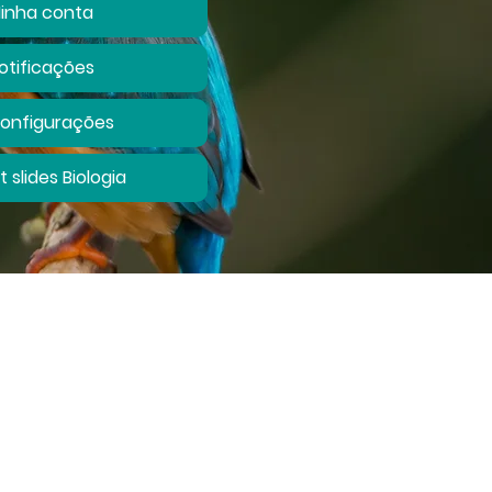
inha conta
otificações
onfigurações
it slides Biologia