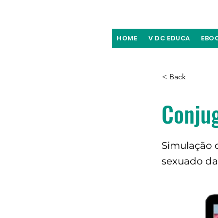
HOME
V DC EDUCA
EBO
< Back
Conju
Simulação 
sexuado das