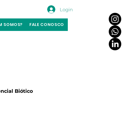
Login
M SOMOS?
FALE CONOSCO
ncial Biótico