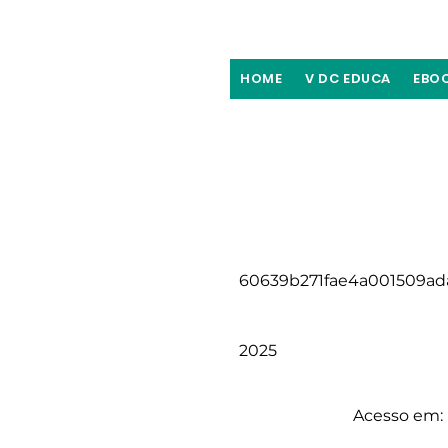
HOME
V DC EDUCA
EBO
60639b271fae4a001509ad
2025
Acesso em: