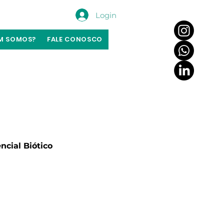
Login
M SOMOS?
FALE CONOSCO
ncial Biótico