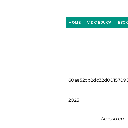
HOME
V DC EDUCA
EBO
60ae52cb2dc32d0015709
2025
Acesso em: