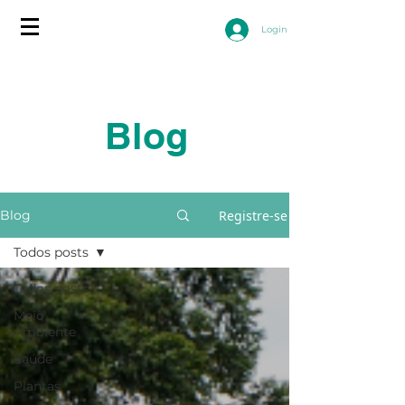
Login
Blog
Registre-se
Blog
Todos posts
Todos posts
Meio
Ambiente
Saúde
Plantas