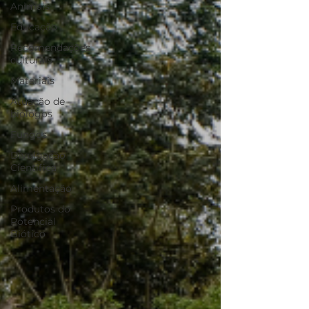
Animais
Educação
Recomendações
culturais
Materiais
Atuação de
biólogos
Fungos
Divulgação
Científica
Alimentação
Produtos do
Potencial
Biótico