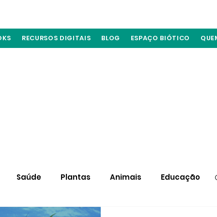
OKS
RECURSOS DIGITAIS
BLOG
ESPAÇO BIÓTICO
QUE
Saúde
Plantas
Animais
Educação
Materiais
Atuação de biólogos
Fungos