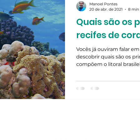
Manoel Pontes
20 de abr. de 2021
8 min 
Quais são os p
limentação
Produtos do Potencial Biótico
recifes de cora
Vocês já ouviram falar em
descobrir quais são os pri
compõem o litoral brasilei