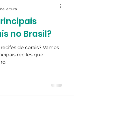
de leitura
rincipais
is no Brasil?
 recifes de corais? Vamos
ncipais recifes que
ro.