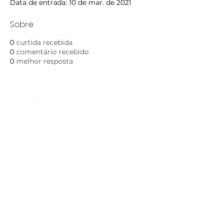
Data de entrada: 10 de mar. de 2021
Sobre
0
curtida recebida
0
comentário recebido
0
melhor resposta
Nos acompanhe nas
mídias sociais:
32042280
|
(31) 99849-4423
/
contato@potencialbiotico.com
Potencial Biótico | CNPJ:
42.022.364
/0001-12 | Rua B, 109,
Olinda, Contagem, Minas Gerais, Brasil | CEP