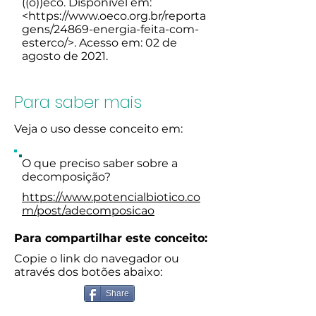
((o))eco. Disponível em:
<
https://www.oeco.org.br/reporta
gens/24869-energia-feita-com-
esterco/>.
Acesso em: 02 de
agosto de 2021.
Para saber mais
Veja o uso desse conceito em:
O que preciso saber sobre a
decomposição?
https://www.potencialbiotico.co
m/post/adecomposicao
Para compartilhar este conceito:
Copie o link do navegador ou
através dos botões abaixo:
Share