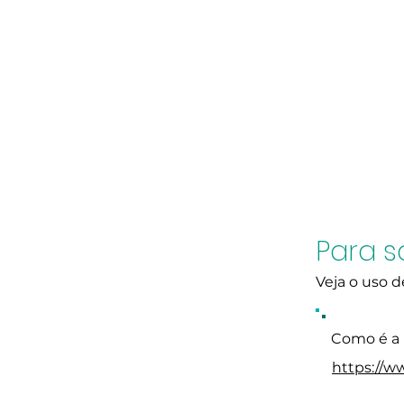
Para s
Veja o uso 
Como é a 
https://w