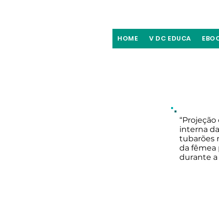
HOME
V DC EDUCA
EBO
“Projeção 
interna da
tubarões 
da fêmea p
durante a 