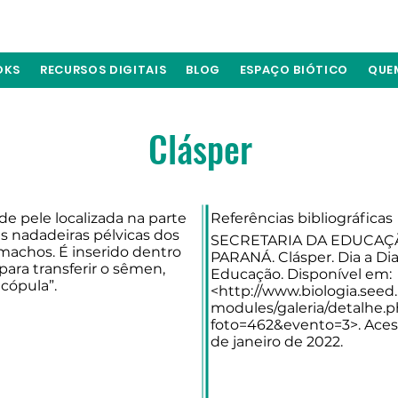
OKS
RECURSOS DIGITAIS
BLOG
ESPAÇO BIÓTICO
QUE
Clásper
de pele localizada na parte
Referências bibliográficas
s nadadeiras pélvicas dos
SECRETARIA DA EDUCAÇ
machos. É inserido dentro
PARANÁ. Clásper. Dia a Di
ara transferir o sêmen,
Educação. Disponível em:
cópula”.
<
http://www.biologia.seed.
modules/galeria/detalhe.
foto=462&evento=3>.
Aces
de janeiro de 2022.