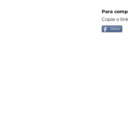
Para compa
Copie o lin
Share