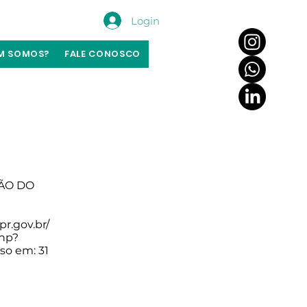
Login
M SOMOS?
FALE CONOSCO
ÃO DO
a
pr.gov.br/
php?
so em: 31