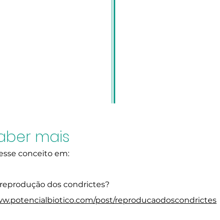
aber mais
desse conceito em:
reprodução dos condrictes?
ww.potencialbiotico.com/post/reproducaodoscondrictes