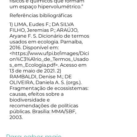
físicos e químicos que formam
um espaço hipervolumétrico.”
Referências bibliográficas
1) LIMA, Eudes F.; DA SILVA
FILHO, Jeremias P.; ARAÚJO,
Aryane F. S. Dicionário de termos
usados em ecologia. Parnaíba,
2016. Disponível em:
<
https://www.ufpi.br/images/Dici
on%C3%A1rio_de_Termos_Usado
s_em_Ecologia.pdf>.
Acesso em
13 de maio de 2021. 2)
RAMBALDI, Denise M.; DE
OLIVEIRA, Daniela A. S. (orgs.).
Fragmentação de ecossistemas:
causas, efeitos sobre a
biodiversidade e
recomendações de políticas
públicas. Brasília: MMA/SBF,
2003.