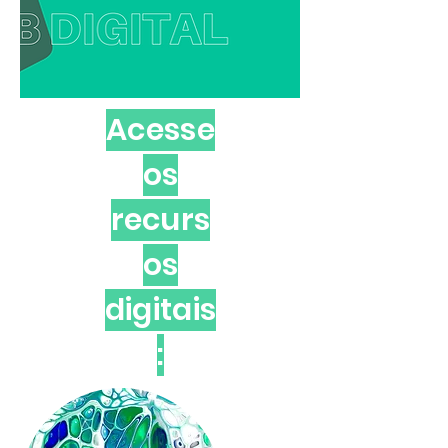
Acesse
os
recurs
os
digitais
: