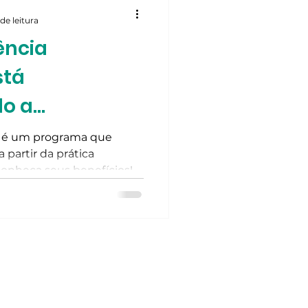
de leitura
ência
stá
do a
nfira!
a é um programa que
 partir da prática
 Conheça seus benefícios!