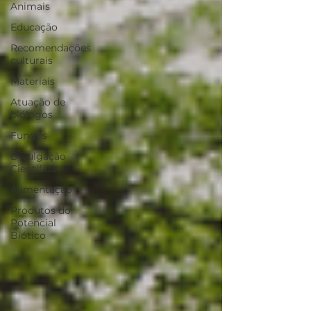
Animais
Educação
Recomendações
culturais
Materiais
Atuação de
biólogos
Fungos
Divulgação
Científica
Alimentação
Produtos do
Potencial
Biótico