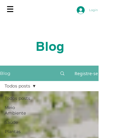
Login
Blog
Registre-se
Blog
Todos posts
Todos posts
Meio
Ambiente
Saúde
Plantas