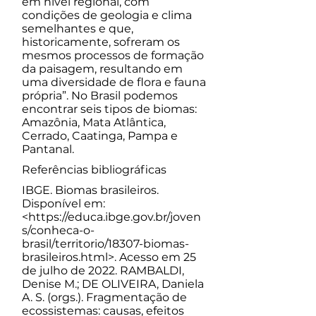
em nível regional, com
condições de geologia e clima
semelhantes e que,
historicamente, sofreram os
mesmos processos de formação
da paisagem, resultando em
uma diversidade de flora e fauna
própria”. No Brasil podemos
encontrar seis tipos de biomas:
Amazônia, Mata Atlântica,
Cerrado, Caatinga, Pampa e
Pantanal.
Referências bibliográficas
IBGE. Biomas brasileiros.
Disponível em:
<
https://educa.ibge.gov.br/joven
s/conheca-o-
brasil/territorio/18307-biomas-
brasileiros.html>.
Acesso em 25
de julho de 2022. RAMBALDI,
Denise M.; DE OLIVEIRA, Daniela
A. S. (orgs.). Fragmentação de
ecossistemas: causas, efeitos