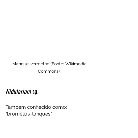
 Mangue-vermelho (Fonte: Wikimedia 
Commons).
Nidularium
 sp.
Também conhecido como
: 
“bromélias-tanques”.
“
Bromélias-tanques
” é um termo 
para se referir a várias bromélias de 