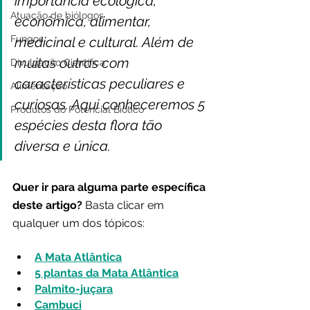
importância ecológica, 
Atuação de biólogos
econômica, alimentar, 
Fungos
medicinal e cultural. Além de 
muitas outras com 
Divulgação Científica
características peculiares e 
Alimentação
curiosas. Aqui conheceremos 5 
Produtos do Potencial Biótico
espécies desta flora tão 
diversa e única.
Quer ir para alguma parte específica 
deste artigo? 
Basta clicar em 
qualquer um dos tópicos:
A Mata Atlântica
5 plantas da Mata Atlântica
Palmito-juçara
Cambuci