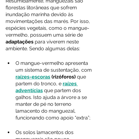
Resumidamente, manguezais são 
florestas litorâneas que sofrem 
inundação marinha devido às 
movimentações das marés. Por isso, 
espécies vegetais, como o mangue-
vermelho, possuem uma série de 
adaptações
 para viverem neste 
ambiente. Sendo algumas delas:
O mangue-vermelho apresenta 
um sistema de sustentação, com 
raízes-escoras
 (rizóforos)
 que 
partem do tronco, e 
raízes 
adventícias
 que partem dos 
galhos. Isto ajuda a árvore a se 
manter de pé no terreno 
lamacento do manguezal, 
funcionando como apoio “extra”;
Os solos lamacentos dos 