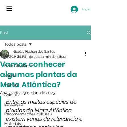
Login
Post
Todos posts
Nicolas Nathan dos Santos
Todos posts
27 de mai. de 2021
11 min de leitura
Vamos conhecer
Meio Ambiente
algumas plantas da
Saúde
Mata Atlântica?
Plantas
Atualizado:
29 de jan. de 2025
Animais
Entre as muitas espécies de 
Educação
plantas da Mata Atlântica 
Recomendações culturais
existem várias de relevância e 
Materiais