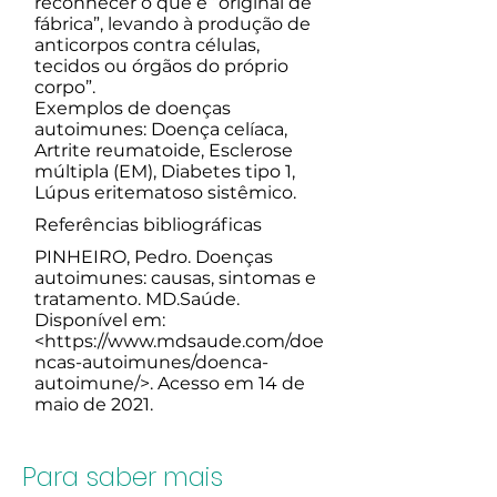
reconhecer o que é “original de
fábrica”, levando à produção de
anticorpos contra células,
tecidos ou órgãos do próprio
corpo”.
Exemplos de doenças
autoimunes: Doença celíaca,
Artrite reumatoide, Esclerose
múltipla (EM), Diabetes tipo 1,
Lúpus eritematoso sistêmico.
Referências bibliográficas
PINHEIRO, Pedro. Doenças
autoimunes: causas, sintomas e
tratamento. MD.Saúde.
Disponível em:
<
https://www.mdsaude.com/doe
ncas-autoimunes/doenca-
autoimune/>.
Acesso em 14 de
maio de 2021.
Para saber mais