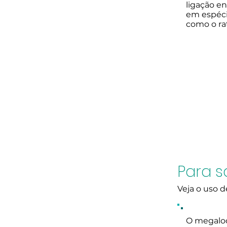
ligação e
em espéci
como o rat
Para s
Veja o uso 
O megalod