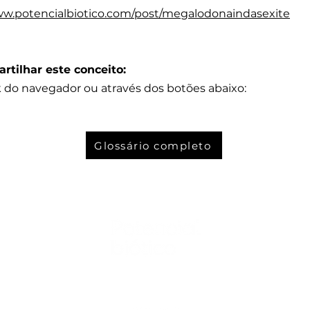
ww.potencialbiotico.com/post/megalodonaindasexite
rtilhar este conceito:
k do navegador ou através dos botões abaixo:
Glossário completo
Nos acompanhe nas mídias sociais: