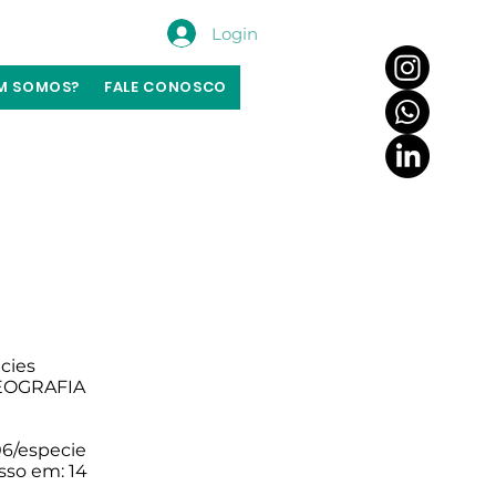
Login
M SOMOS?
FALE CONOSCO
écies
GEOGRAFIA
6/especie
so em: 14