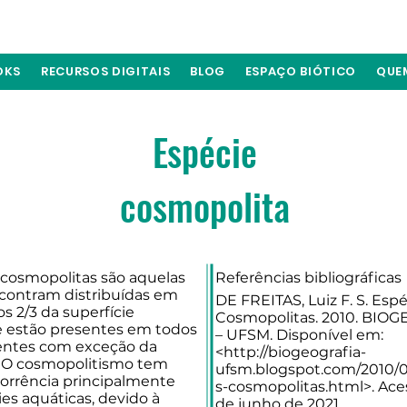
OKS
RECURSOS DIGITAIS
BLOG
ESPAÇO BIÓTICO
QUE
Espécie
cosmopolita
 cosmopolitas são aquelas
Referências bibliográficas
contram distribuídas em
DE FREITAS, Luiz F. S. Esp
s 2/3 da superfície
Cosmopolitas. 2010. BIO
 e estão presentes em todos
– UFSM. Disponível em:
entes com exceção da
<
http://biogeografia-
. O cosmopolitismo tem
ufsm.blogspot.com/2010/0
orrência principalmente
s-cosmopolitas.html>.
Aces
es aquáticas, devido à
de junho de 2021.