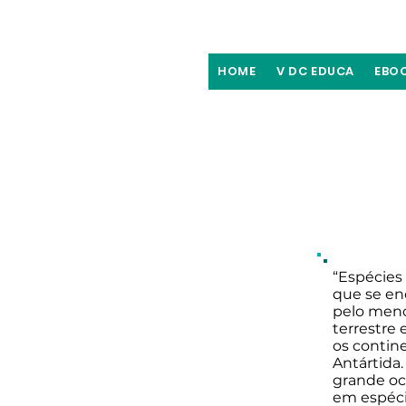
HOME
V DC EDUCA
EBO
“Espécies
que se en
pelo meno
terrestre
os contin
Antártida
grande oc
em espéci