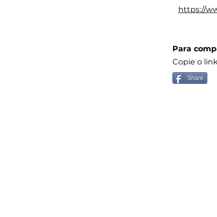
https://w
Para compa
Copie o lin
Share