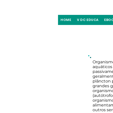
HOME
V DC EDUCA
EBO
Organismo
aquáticos
passivame
geralment
plâncton 
grandes gr
organismo
(autótrofo
organismos
alimentam
outros ser