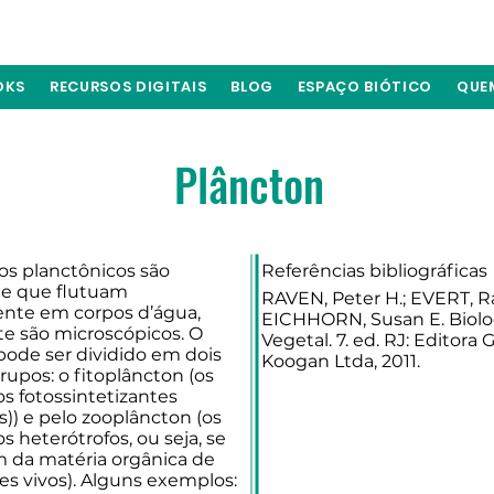
OKS
RECURSOS DIGITAIS
BLOG
ESPAÇO BIÓTICO
QUE
Plâncton
s planctônicos são
Referências bibliográficas
 e que flutuam
RAVEN, Peter H.; EVERT, Ra
nte em corpos d’água,
EICHHORN, Susan E. Biolo
e são microscópicos. O
Vegetal. 7. ed. RJ: Editora
pode ser dividido em dois
Koogan Ltda, 2011.
upos: o fitoplâncton (os
s fotossintetizantes
s)) e pelo zooplâncton (os
 heterótrofos, ou seja, se
 da matéria orgânica de
es vivos). Alguns exemplos: