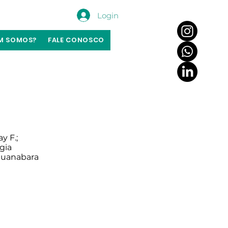
Login
M SOMOS?
FALE CONOSCO
y F.;
gia
 Guanabara