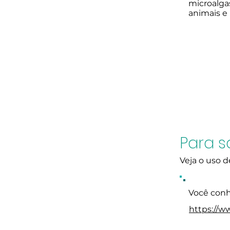
microalgas
animais e 
Para s
Veja o uso 
Você conh
https://w