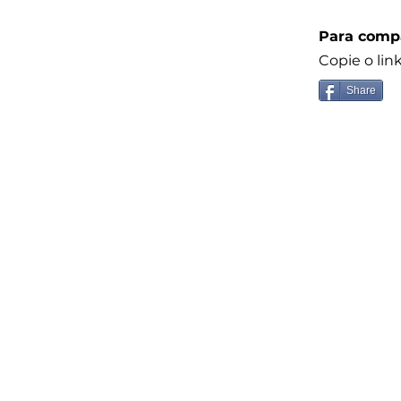
Para compa
Copie o lin
Share