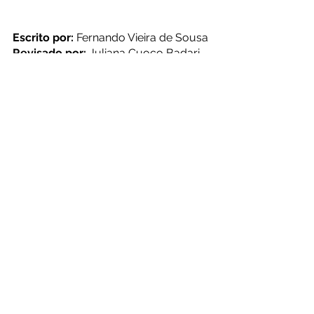
Escrito por:
 Fernando Vieira de Sousa 
Revisado por:
 Juliana Cuoco Badari
Se interessou pelo assunto? 
Consulte um dos nossos 
posts do 
Instagram
 que fala sobre a doação 
de medula óssea, um tecido rico em 
células-tronco hematopoiéticas
.
Referências bibliográficas:
BORDIGNON, V.; SMITH, L.C. 
Telophase enucleation: an improved 
method to prepare recipient 
cytoplasts for use in bovine nuclear 
transfer. 
Molecular Reproduction 
and Development
, v. 49, p. 29-36, 
1998.