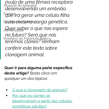
óvulo de uma fêmea receptora 
Atuação de biólogos
desenvolvendo um embrião, 
Fungos
que irá gerar uma célula filha 
com mesma carga genética. 
Divulgação Científica
Quer saber o que nos espera 
Alimentação
no futuro? Será que nós 
Produtos do Potencial Biótico
teremos clones? Venham 
conferir este texto sobre 
clonagem animal.
Quer ir para alguma parte específica 
deste artigo? 
Basta clicar em 
qualquer um dos tópicos:
O que é clonagem de animais?
Por que os clones se 
desenvolvem a partir das células 
somáticas adultas?