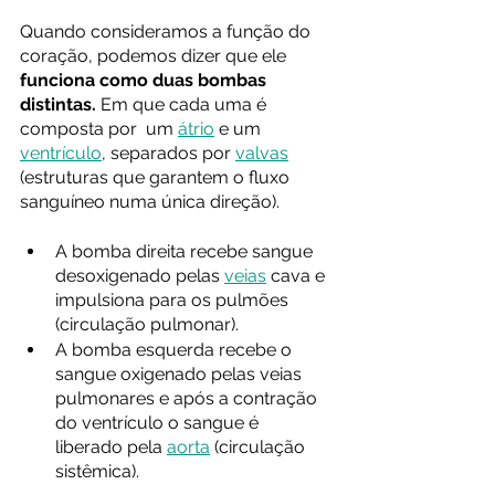
Quando consideramos a função do 
coração, podemos dizer que ele 
funciona como duas bombas 
distintas.
 Em que cada uma é 
composta por  um 
átrio
 e um 
ventrículo
, separados por 
valvas
(estruturas que garantem o fluxo 
sanguíneo numa única direção).
A bomba direita recebe sangue 
desoxigenado pelas 
veias
 cava e 
impulsiona para os pulmões 
(circulação pulmonar).
A bomba esquerda recebe o 
sangue oxigenado pelas veias 
pulmonares e após a contração 
do ventrículo o sangue é 
liberado pela 
aorta
 (circulação 
sistêmica).