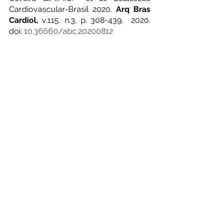
Cardiovascular-Brasil 2020. 
Arq Bras 
Cardiol,
 v.115, n.3, p. 308-439,  2020. 
doi: 
10.36660/abc.20200812
saúde
corpohumano
coração
artificial
insuficiência cardíaca
bomba pulsátil
ventrículo
sus
transplante
Saúde
Ver tudo
Posts recentes