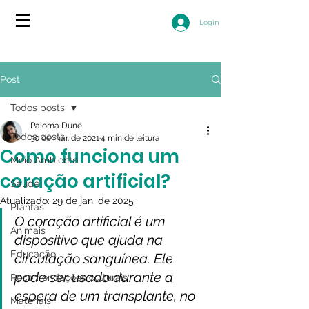
Login
Post
Todos posts
Paloma Dune
Todos posts
30 de mar. de 2021
4 min de leitura
Como funciona um
Meio Ambiente
coração artificial?
Saúde
Atualizado:
29 de jan. de 2025
Plantas
O coração artificial é um 
Animais
dispositivo que ajuda na 
Educação
circulação sanguínea. Ele 
pode ser usado durante a 
Recomendações culturais
espera de um transplante, no 
Materiais