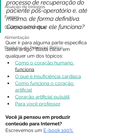
processo de recuperação do 
Atuação de biólogos
paciente pós-operatório e, até 
Fungos
mesmo, de forma definitiva. 
Como será que ele funciona?
Divulgação Científica
Alimentação
Quer ir para alguma parte específica 
Produtos do Potencial Biótico
deste artigo? Basta clicar em 
qualquer um dos tópicos:
Como o coração humano
funciona
O que é insuficiência cardíaca
Como funciona o coração 
artificial
Coração artificial pulsátil
Para você professor
Você já pensou em produzir 
conteúdo para Internet?
Escrevemos um
E-book 100% 