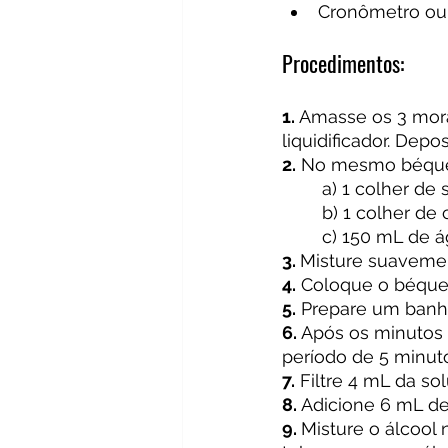
Cronômetro ou 
Procedimentos:
1. 
Amasse os 3 mora
liquidificador. De
2.
 No mesmo béquer
	a) 1 colher de
	b) 1 colher de
	c) 150 mL de á
3. 
Misture suaveme
4.
 Coloque o béque
5.
 Prepare um banh
6.
 Após os minutos 
período de 5 minut
7.
 Filtre 4 mL da so
8.
 Adicione 6 mL de
9. 
Misture o álcool 