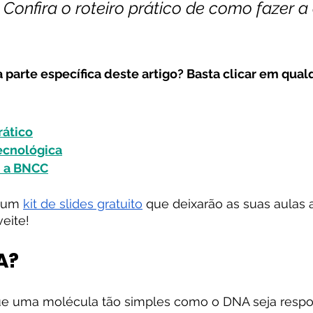
onfira o roteiro prático de como fazer a
 parte específica deste artigo? Basta clicar em qua
rático
ecnológica
 a BNCC
 um 
kit de slides gratuito
 que deixarão as suas aulas 
veite!
A?
e uma molécula tão simples como o DNA seja respo