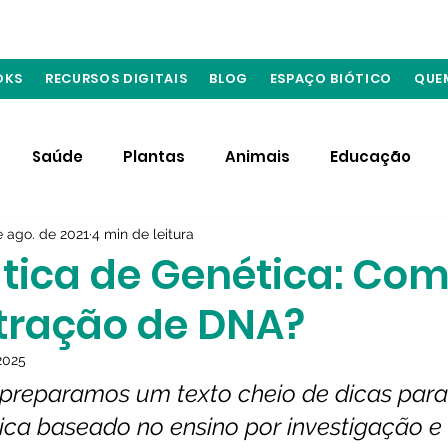
OKS
RECURSOS DIGITAIS
BLOG
ESPAÇO BIÓTICO
QUE
Saúde
Plantas
Animais
Educação
e ago. de 2021
4 min de leitura
Materiais
Atuação de biólogos
Fungos
ática de Genética: Co
xtração de DNA?
limentação
Produtos do Potencial Biótico
 2025
, preparamos um texto cheio de dicas para
ica baseado no ensino por investigação e