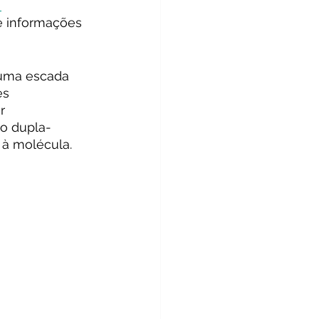
 
te informações 
uma escada 
es 
r 
mo dupla-
 à molécula.