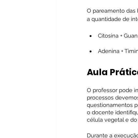
O pareamento das b
a quantidade de int
Citosina + Guan
Adenina + Timin
Aula Práti
O professor pode in
processos devemos 
questionamentos po
o docente identifiq
célula vegetal e d
Durante a execução