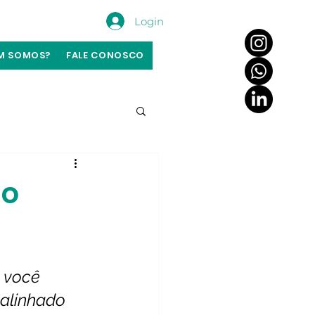
Login
M SOMOS?
FALE CONOSCO
mo
 você 
 alinhado 