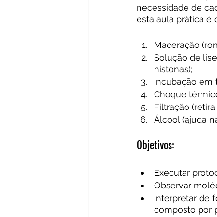
necessidade de cad
esta aula prática é
Maceração (rom
Solução de lis
histonas);
Incubação em t
Choque térmico
Filtração (retir
Álcool (ajuda n
Objetivos:
Executar proto
Observar moléc
Interpretar de 
composto por p