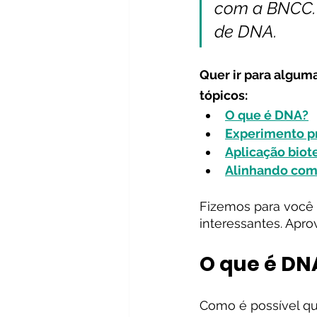
com a BNCC. C
de DNA. 
Quer ir para alguma
tópicos:
O que é DNA?
Experimento p
Aplicação biot
Alinhando com
Fizemos para você
interessantes. Apro
O que é DN
Como é possível qu