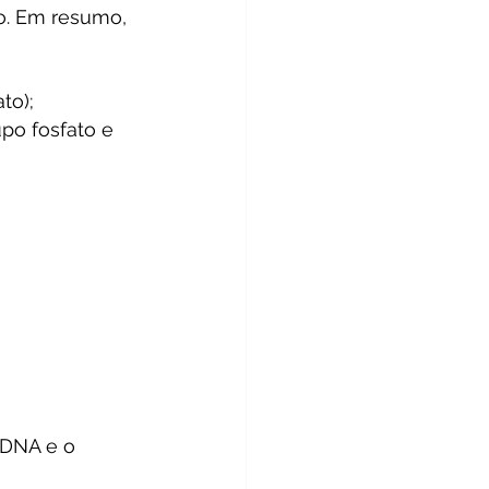
o. Em resumo, 
to);
po fosfato e 
 DNA e o 