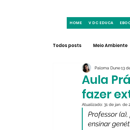
HOME
V DC EDUCA
EBO
Todos posts
Meio Ambiente
Paloma Dune
13 d
Recomendações culturais
Aula Pr
fazer e
Divulgação Científica
A
Atualizado:
31 de jan. de
Professor (a)
ensinar genét