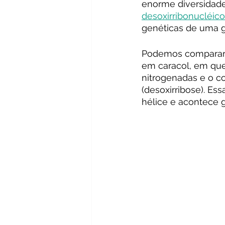
enorme diversidade
desoxirribonucléic
genéticas de uma g
Podemos comparar 
em caracol, em que
nitrogenadas e o co
(desoxirribose). E
hélice e acontece g