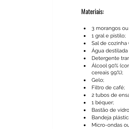
Materiais:
3 morangos ou 
1 gral e pistilo; 
Sal de cozinha 
Água destilada 
Detergente tran
Álcool 90% (co
cereais 99%);
Gelo;
Filtro de café;
2 tubos de ensa
1 béquer;
Bastão de vidro
Bandeja plástic
Micro-ondas ou