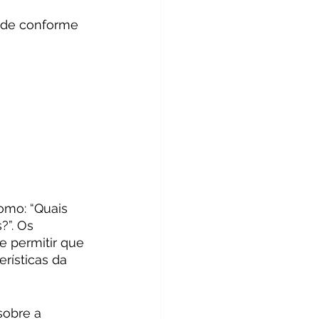
ade conforme 
omo: “Quais 
”. Os 
 permitir que 
rísticas da 
sobre a 